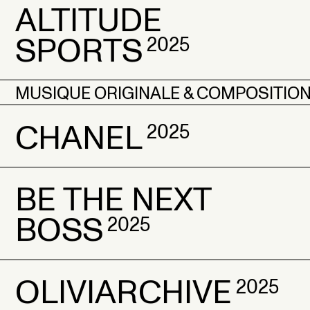
ALTITUDE
FIZZ
FIZZ
2018
2018
SPORTS
2025
MUSIQUE ORIGINALE & COMPOSITIO
ALTITUDE
ALTITUDE
MUSIQUE ORIGINALE & COMPOSITIO
CHANEL
2025
SPORTS
SPORTS
2025
2025
BE THE NEXT
CHANEL
CHANEL
2025
2025
BOSS
2025
OLIVIARCHIVE
BE THE NEXT
BE THE NEXT
2025