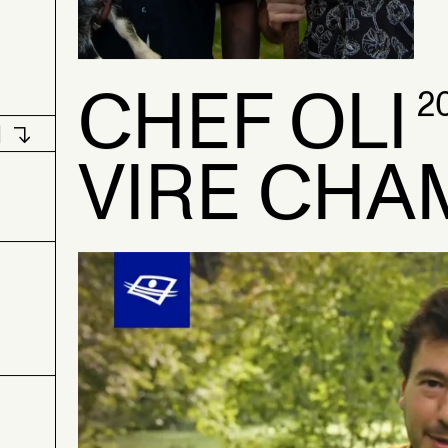
CHEF OLI
2
N
VIRE CHA
N