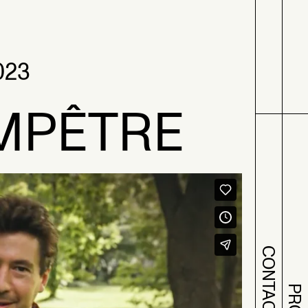
023
MPÊTRE